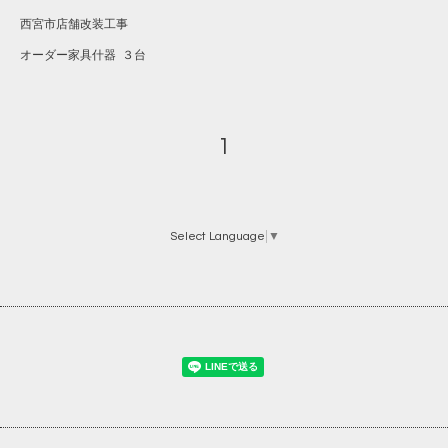
西宮市店舗改装工事
オーダー家具什器 ３台
1
Select Language
▼