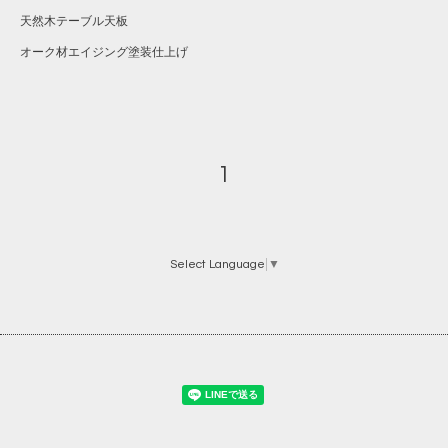
天然木テーブル天板
オーク材エイジング塗装仕上げ
1
Select Language
▼