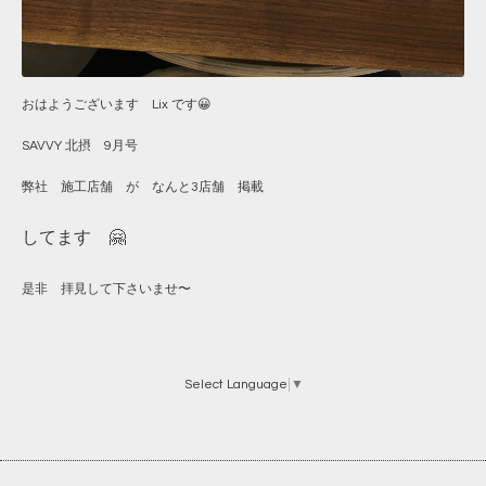
おはようございます Lix です😀
SAVVY 北摂 9月号
弊社 施工店舗 が なんと3店舗 掲載
してます
🤗
是非 拝見して下さいませ〜
Select Language
▼